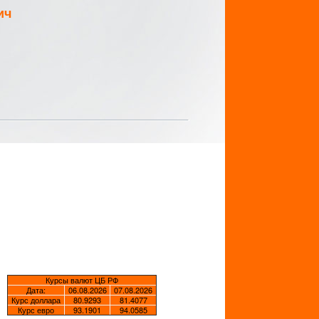
ич
Курсы валют ЦБ РФ
Дата:
06.08.2026
07.08.2026
Курс доллара
80.9293
81.4077
Курс евро
93.1901
94.0585