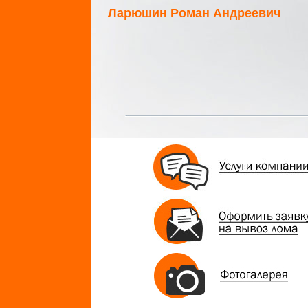
Ларюшин Роман Андреевич